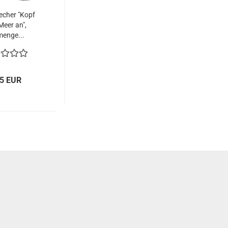
echer "Kopf
Meer an",
menge...
95 EUR