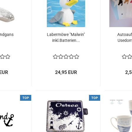
indgans
Labermöwe "Malwin"
Autoauf
inkl.Batterien...
Usedom 
 EUR
24,95 EUR
2,
TOP
TOP