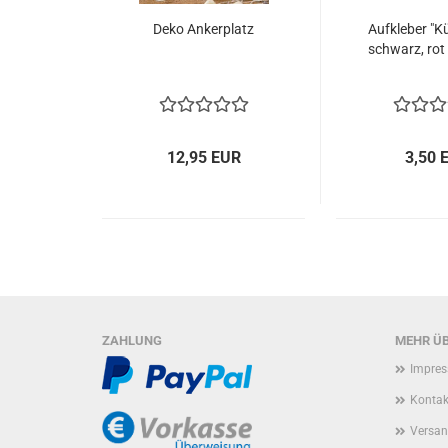
Deko Ankerplatz
Aufkleber "K
schwarz, rot o
12,95 EUR
3,50 
ZAHLUNG
MEHR ÜB
Impre
Kontak
Versan