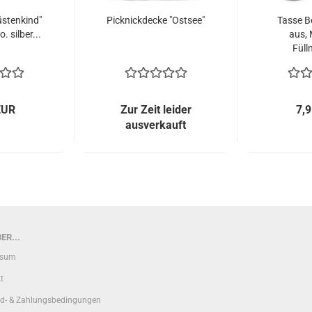
üstenkind"
Picknickdecke "Ostsee"
Tasse B
. silber...
aus, 
Füll
EUR
Zur Zeit leider
7,
ausverkauft
ER...
ssum
t
d- & Zahlungsbedingungen