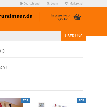
Deutschland
Login
Merkzettel
undmeer.de
Ihr Warenkorb
0,00 EUR
ÜBER UNS
op
ch !
TOP
TOP