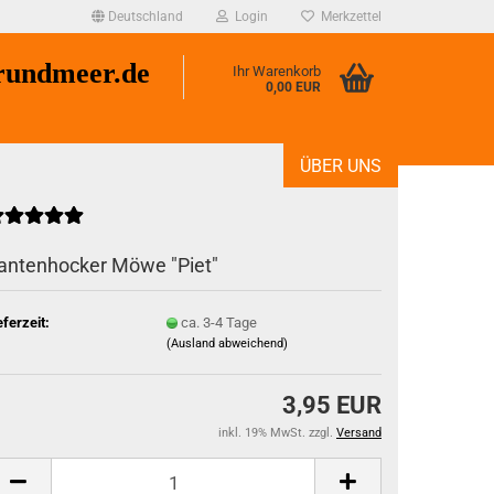
Deutschland
Login
Merkzettel
undmeer.de
Ihr Warenkorb
0,00 EUR
ÜBER UNS
antenhocker Möwe "Piet"
eferzeit:
ca. 3-4 Tage
(Ausland abweichend)
3,95 EUR
inkl. 19% MwSt. zzgl.
Versand