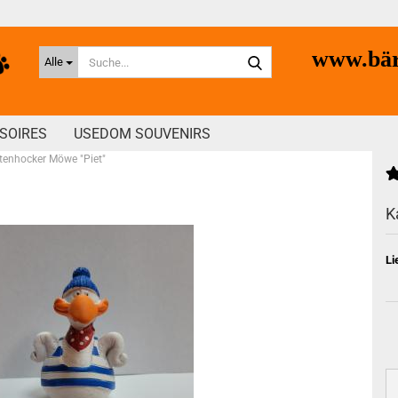
Suche...
www.bär
Alle
SOIRES
USEDOM SOUVENIRS
tenhocker Möwe "Piet"
K
Li