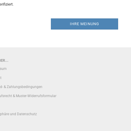
ifiziert.
IHRE MEINUNG
ER...
ssum
t
d- & Zahlungsbedingungen
ufsrecht & Muster-Widerrufsformular
sphäre und Datenschutz