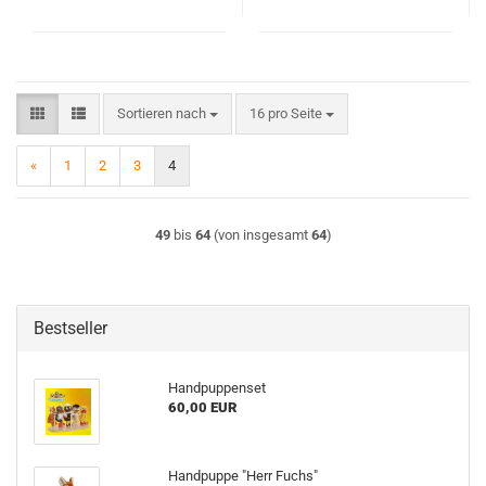
Sortieren nach
pro Seite
Sortieren nach
16 pro Seite
«
1
2
3
4
49
bis
64
(von insgesamt
64
)
Bestseller
Handpuppenset
60,00 EUR
Handpuppe "Herr Fuchs"