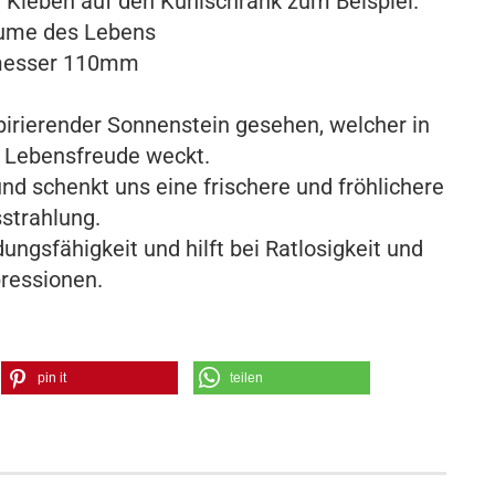
Kleben auf den Kühlschrank zum Beispiel.
lume des Lebens
messer 110mm
spirierender Sonnenstein gesehen, welcher in
 Lebensfreude weckt.
nd schenkt uns eine frischere und fröhlichere
strahlung.
ungsfähigkeit und hilft bei Ratlosigkeit und
ressionen.
pin it
teilen