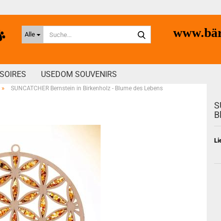
Suche...
www.bär
Alle
SOIRES
USEDOM SOUVENIRS
»
SUNCATCHER Bernstein in Birkenholz - Blume des Lebens
S
B
Li