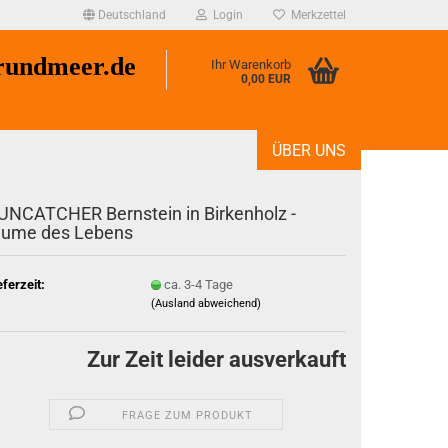
Deutschland
Login
Merkzettel
undmeer.de
Ihr Warenkorb
0,00 EUR
ÜBER UNS
UNCATCHER Bernstein in Birkenholz -
lume des Lebens
eferzeit:
ca. 3-4 Tage
(Ausland abweichend)
Zur Zeit leider ausverkauft
FRAGE ZUM PRODUKT