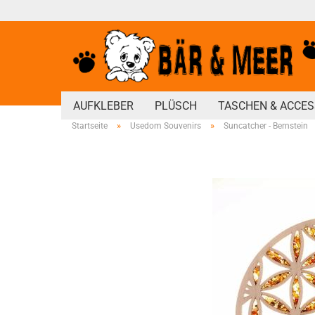
AUFKLEBER
PLÜSCH
TASCHEN & ACCES
»
»
Startseite
Usedom Souvenirs
Suncatcher - Bernstein